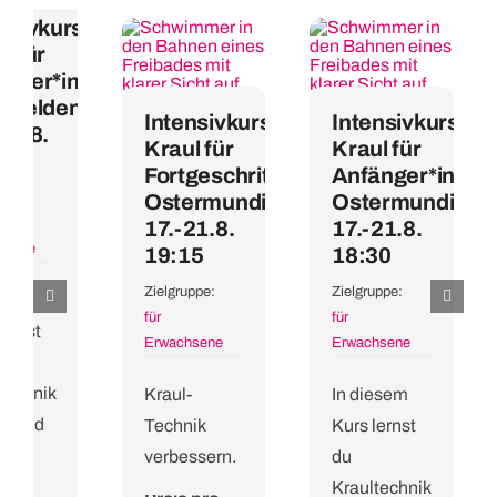
nsivkurs
l für
änger*innen
infelden,
Intensivkurs
Intensivkurs
14.8.
Kraul für
Kraul für
00
Fortgeschrittene
Anfänger*innen
uppe:
Ostermundigen,
Ostermundigen
17.-21.8.
17.-21.8.
hsene
19:15
18:30
Zielgruppe:
Zielgruppe:
esem
für
für
lernst
Erwachsene
Erwachsene
technik
Kraul-
In diesem
Grund
Technik
Kurs lernst
verbessern.
du
Kraultechnik