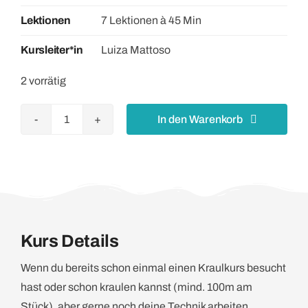
Lektionen
7 Lektionen à 45 Min
Kursleiter*in
Luiza Mattoso
2 vorrätig
In den Warenkorb
Kraulkurs
für
Fortgeschrittene
Thun,
Mittwoch
17:30
Kurs Details
(ab
5.8.)
Wenn du bereits schon einmal einen Kraulkurs besucht
Menge
hast oder schon kraulen kannst (mind. 100m am
Stück), aber gerne noch deine Technik arbeiten