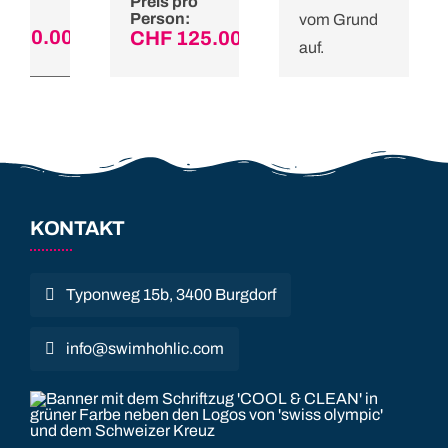
 pro
Preis pro
on:
Person:
vom Grund
F
150.00
CHF
125.00
auf.
Preis pro
etails
Details
Person:
CHF
125.00
Details
KONTAKT
Typonweg 15b, 3400 Burgdorf
info@swimhohlic.com