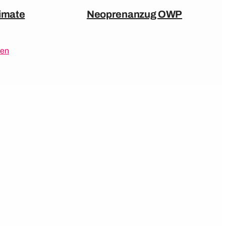
imate
Neoprenanzug OWP
ten